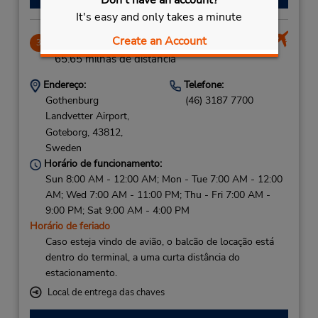
It's easy and only takes a minute
Create an Account
Goteborg Landvetter Airport
3
65.65 milhas de distância
Endereço:
Telefone:
Gothenburg
(46) 3187 7700
Landvetter Airport,
Goteborg,
43812,
Sweden
Horário de funcionamento:
Sun 8:00 AM - 12:00 AM; Mon - Tue 7:00 AM - 12:00
AM; Wed 7:00 AM - 11:00 PM; Thu - Fri 7:00 AM -
9:00 PM; Sat 9:00 AM - 4:00 PM
Horário de feriado
Caso esteja vindo de avião, o balcão de locação está
dentro do terminal, a uma curta distância do
estacionamento.
Local de entrega das chaves