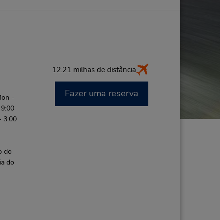
12.21 milhas de distância
Fazer uma reserva
Mon -
 9:00
- 3:00
o do
ia do