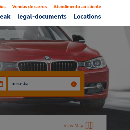
ios
Vendas de carros
Atendimento ao cliente
reak
legal-documents
Locations
View Map