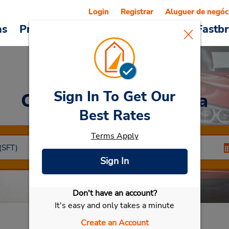
Login
Registrar
Aluguer de negóc
as
Promoções
Veículos e serviços
Fastb
Sign In To Get Our
Car Rental
Skelleftea
Best Rates
Terms Apply
Sign In
Don't have an account?
Selecionar meu carro
It's easy and only takes a minute
a
Create an Account