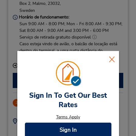
Box 2,
Malmo,
23032,
Sweden
Horário de funcionamento:
Sun 9:00 AM - 8:00 PM; Mon - Fri 8:00 AM - 9:30 PM;
Sat 8:00 AM - 9:00 AM and 3:00 PM - 6:00 PM
Serviço de retirada gratuito disponível
Caso esteja vindo de avião, o balcão de locação está
dentro do terminal, a uma curta distância do
estacionamento.
Local de entrega das chaves
Fazer uma reserva
Sign In To Get Our Best
Lund Dtn
Rates
2
17.91 milhas de distância
Terms Apply
Endereço:
Telefone:
46 046145030
Byggmästaregatan 11,
Sign In
Lund,
22237,
Sweden