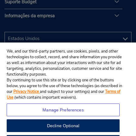
Suporte Budget
Informações da empresa
We, and our third-party partners, use cookies, pixels, and other
technologies to collect, record, and share information you provide
as well as information about your interactions with our site for ad
targeting, analytics, personalization, customer service and for site
functionality purposes.
By continuing to use this site or by clicking one of the buttons
below, you agree to the use of these technologies (as described in
our
Privacy Notice
and subject to your settings) and our
Terms of
Use
(which contains important waivers).
Manage Preferences
Decline Optional
© 2025 Budget Rent A Car System, Inc.