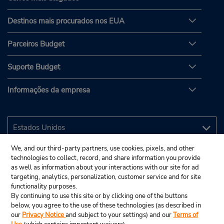
Destinos mais procurados nos EUA
Parceiros Budget
Suporte Budget
Informações da empresa
We, and our third-party partners, use cookies, pixels, and other
technologies to collect, record, and share information you provide
as well as information about your interactions with our site for ad
targeting, analytics, personalization, customer service and for site
functionality purposes.
By continuing to use this site or by clicking one of the buttons
below, you agree to the use of these technologies (as described in
our
Privacy Notice
and subject to your settings) and our
Terms of