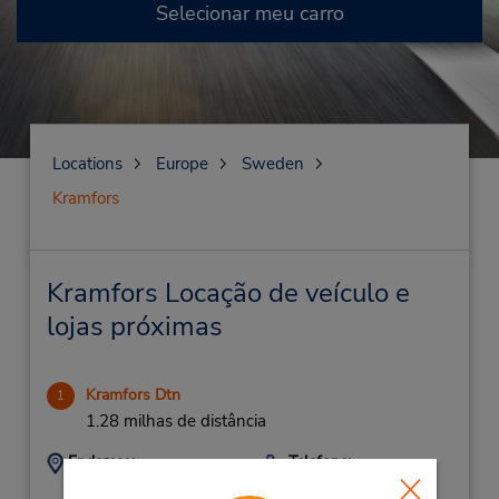
Selecionar meu carro
Locations
Europe
Sweden
Kramfors
Kramfors Locação de veículo e
lojas próximas
Kramfors Dtn
1
1.28 milhas de distância
Endereço:
Telefone:
46 612-711 850
Hogstavagen 3,