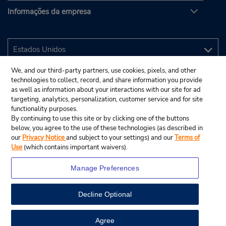
Informações da empresa
We, and our third-party partners, use cookies, pixels, and other
technologies to collect, record, and share information you provide
as well as information about your interactions with our site for ad
targeting, analytics, personalization, customer service and for site
functionality purposes.
By continuing to use this site or by clicking one of the buttons
below, you agree to the use of these technologies (as described in
our
Privacy Notice
and subject to your settings) and our
Terms of
Use
(which contains important waivers).
Manage Preferences
Decline Optional
© 2025 Budget Rent A Car System, Inc.
View Map
Agree