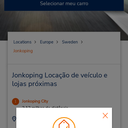
Selecionar meu carro
Locations
Europe
Sweden
Jonkoping
Jonkoping Locação de veículo e
lojas próximas
Jonkoping City
1
2.13 milhas de distância
Endereço:
Telefone:
0733624345
Dvarggatan 1,