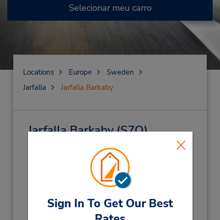
Selecionar meu carro
Locations
Europe
Sweden
Jarfalla
Jarfalla Barkaby
Jarfalla Barkaby
(S7O)
Endereço:
Barkaby Saldovägen 10,
Jarfalla,
17562,
Sweden
Telefone:
Sign In To Get Our Best
(46) 104948781
Horário de funcionamento:
Rates