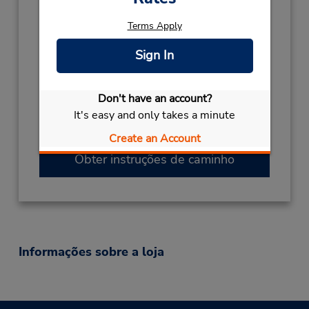
Mon - Fri 7:00 AM - 4:00 PM
Horário de feriado:
Terms Apply
2026
Sign In
NEW YEARS EVE
Dezembro 31 closed
CHRISTMAS EVE
Dezembro 24
closed
- Dezembro 25
Don't have an account?
Local de entrega das chaves
It's easy and only takes a minute
Serviço de retirada gratuito disponível
Create an Account
Obter instruções de caminho
Informações sobre a loja