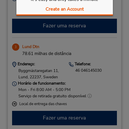
Mon - Fri 7:30 AM - 9:00 PM
Create an Account
Serviço de retirada gratuito disponível
Fazer uma reserva
Lund Dtn
3
78.61 milhas de distância
Endereço:
Telefone:
46 046145030
Byggmästaregatan 11,
Lund,
22237,
Sweden
Horário de funcionamento:
Mon - Fri 8:00 AM - 5:00 PM
Serviço de retirada gratuito disponível
Local de entrega das chaves
Fazer uma reserva