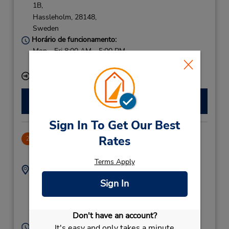
1B,
Hassleholm,
28148,
Sweden
Horário de funcionamento:
Mon - Fri 8:00 AM - 5:00 PM
Serviço de retirada gratuito disponível
Local de entrega das chaves
Fazer uma reserva
Sign In To Get Our Best
Alvesta TS
Rates
2
71.63 milhas de distância
Terms Apply
Endereço:
Telefone:
047046610
Centralgatan 2,
Sign In
Hotell Radmannnen,
Alvesta,
34230,
Don't have an account?
Sweden
Horário de funcionamento:
It's easy and only takes a minute