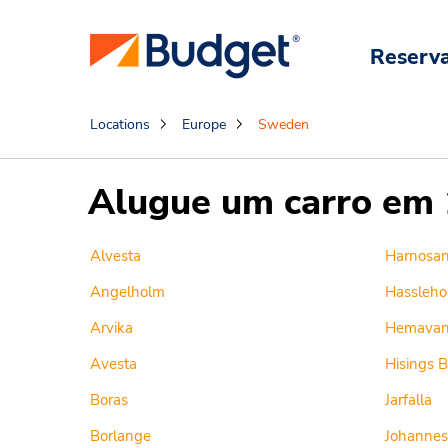
Reserv
Locations
Europe
Sweden
Alugue um carro em 
Alvesta
Harnosa
Angelholm
Hassleho
Arvika
Hemava
Avesta
Hisings 
Boras
Jarfalla
Borlange
Johanne