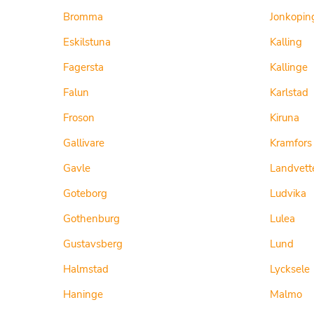
Bromma
Jonkopin
Eskilstuna
Kalling
Fagersta
Kallinge
Falun
Karlstad
Froson
Kiruna
Gallivare
Kramfors
Gavle
Landvett
Goteborg
Ludvika
Gothenburg
Lulea
Gustavsberg
Lund
Halmstad
Lycksele
Haninge
Malmo