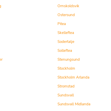
g
Ornskoldsvik
Ostersund
Pitea
Skelleftea
Sodertalje
Solleftea
er
Stenungsund
Stockholm
Stockholm Arlanda
Stromstad
Sundsvall
Sundsvall Midlanda