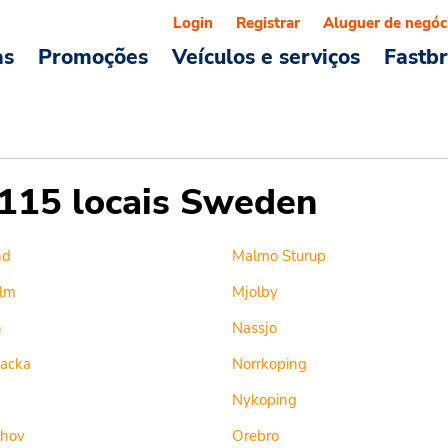
Login
Registrar
Aluguer de negóc
as
Promoções
Veículos e serviços
Fastb
115 locais Sweden
nd
Malmo Sturup
lm
Mjolby
n
Nassjo
Backa
Norrkoping
Nykoping
shov
Orebro