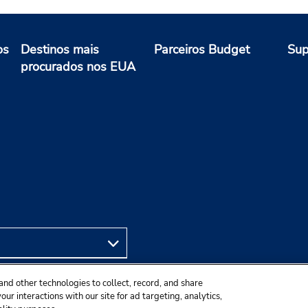
os
Destinos mais
Parceiros Budget
Sup
procurados nos EUA
and other technologies to collect, record, and share
ur interactions with our site for ad targeting, analytics,