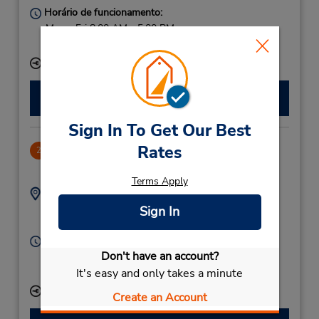
Horário de funcionamento:
Mon - Fri 8:00 AM - 5:00 PM
Serviço de retirada gratuito disponível
Local de entrega das chaves
Fazer uma reserva
Sign In To Get Our Best
Rates
Lund Dtn
2
47.2 milhas de distância
Terms Apply
Endereço:
Telefone:
46 046145030
Byggmästaregatan 11,
Sign In
Lund,
22237,
Sweden
Horário de funcionamento:
Don't have an account?
Mon - Fri 8:00 AM - 5:00 PM
Serviço de retirada gratuito disponível
It's easy and only takes a minute
Local de entrega das chaves
Create an Account