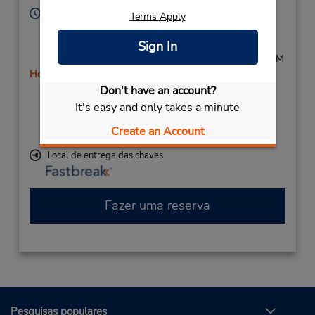
Horário de funcionamento:
Terms Apply
Sun 10:30 AM - 7:00 PM; Mon 7:30 AM - 12:00 AM;
Tue - Fri 12:00 AM - 4:00 AM and 7:30 AM - 12:00
Sign In
AM; Sat 12:00 AM - 4:00 AM and 10:30 AM - 7:00 PM
Horário de feriado
Don't have an account?
Serviço de retirada gratuito disponível
Caso esteja vindo de avião, o balcão de locação está
It's easy and only takes a minute
dentro do terminal, a uma curta distância do
Create an Account
estacionamento.
Local de entrega das chaves
Fazer uma reserva
Pesquisas populares