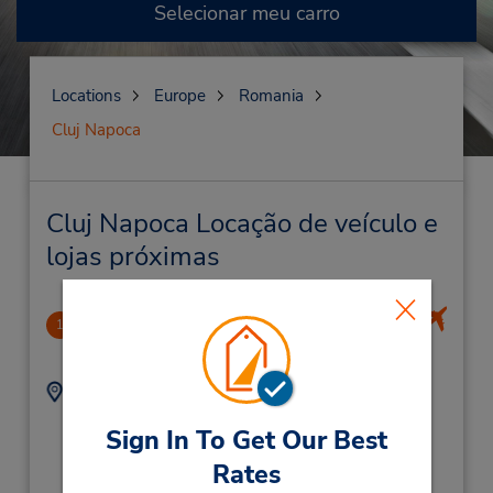
Selecionar meu carro
Locations
Europe
Romania
Cluj Napoca
Cluj Napoca Locação de veículo e
lojas próximas
Cluj Napoca Intl Airport
1
5.29 milhas de distância
Endereço:
Telefone:
Cluj Napoca Intl
722522128
Sign In To Get Our Best
Airport,
Cluj Napoca,
400397,
Rates
Romainia