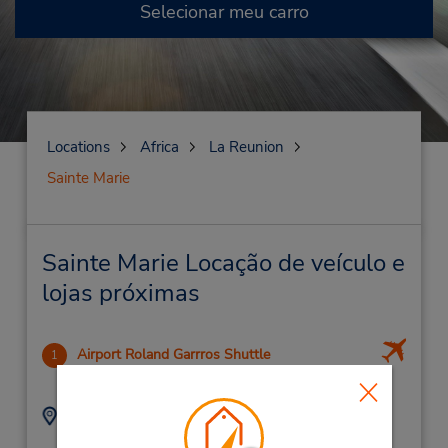
Selecionar meu carro
Locations
Africa
La Reunion
Sainte Marie
Sainte Marie Locação de veículo e
lojas próximas
Airport Roland Garrros Shuttle
1
.0 milhas de distância
Endereço:
Telefone:
Aˆroport Roland
(262) 280195