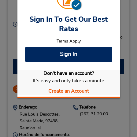
Garros ,
Sainte Marie,
97438,
Reunion
Sign In To Get Our Best
Horário de funcionamento:
Rates
Sun - Sat 6:30 AM - 9:00 PM
Caso esteja vindo de avião, o balcão de locação fica no
Terms Apply
terminal, com transporte para o estacionamento.
Sign In
Fazer uma reserva
Don't have an account?
It's easy and only takes a minute
Saint Marie
2
Create an Account
.0 milhas de distância
Endereço:
Telefone:
(262) 31 20 00
Rue Louis Descottes,
Sainte Marie,
97438,
Reunion Isl
Horário de funcionamento: