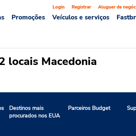
Login
Registrar
Aluguer de negóc
as
Promoções
Veículos e serviços
Fastb
2 locais Macedonia
os
Destinos mais
Parceiros Budget
Sup
procurados nos EUA