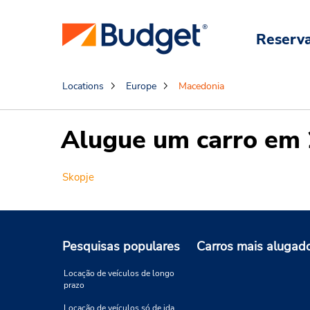
Reserv
Locations
Europe
Macedonia
Alugue um carro em 
Skopje
Pesquisas populares
Carros mais alugad
Locação de veículos de longo
prazo
Locação de veículos só de ida