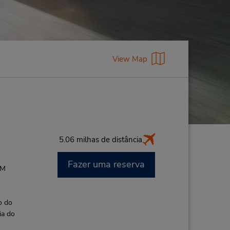
View Map
5.06 milhas de distância
Fazer uma reserva
PM
o do
ia do