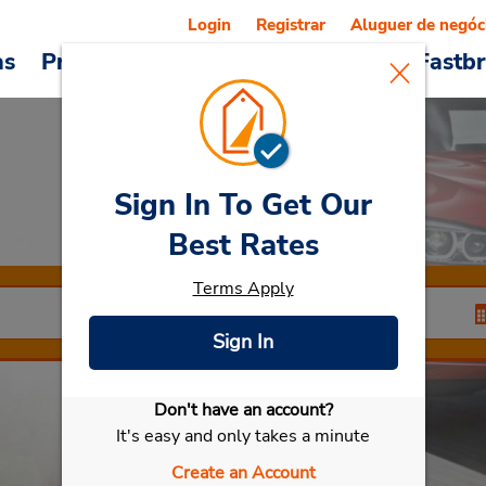
Login
Registrar
Aluguer de negóc
as
Promoções
Veículos e serviços
Fastb
Sign In To Get Our
Car Rental
Faro
Best Rates
Terms Apply
Sign In
Don't have an account?
Selecionar meu carro
It's easy and only takes a minute
Create an Account