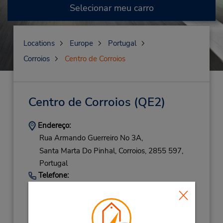
Selecionar meu carro
Locations
Europe
Portugal
Corroios
Centro de Corroios
Centro de Corroios
(QE2)
Endereço:
Rua Armando Guerreiro No 3A,
Santa Marta Do Pinhal,
Corroios,
2855 597,
Portugal
Telefone:
(351) 210931982
Horário de funcionamento:
Mon - Fri 9:00 AM - 1:00 PM and 3:00 PM -