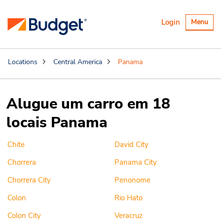
Alternar
Login
Menu
navegaçã
Locations
Central America
Panama
Alugue um carro em 18
locais Panama
Chite
David City
Chorrera
Panama City
Chorrera City
Penonome
Colon
Rio Hato
Colon City
Veracruz