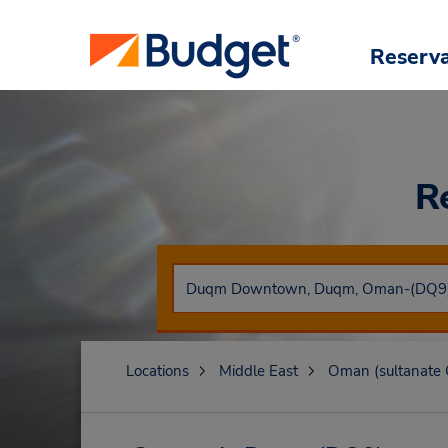
Reserv
R
Locations
Middle East
Oman (sultanate 