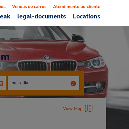
ios
Vendas de carros
Atendimento ao cliente
reak
legal-documents
Locations
qm
View Map