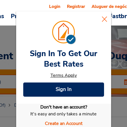
Login
Registrar
Aluguer de negóc
as
Promoções
Veículos e serviços
Fastb
Sign In To Get Our
ent a Car
at Centro de Du
Best Rates
Terms Apply
Sign In
Of)
Duqm
Centro de Duqm
Don't have an account?
Selecionar meu carro
It's easy and only takes a minute
Create an Account