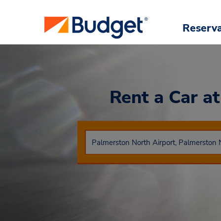
Reserv
Rent a Car
a