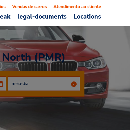
ios
Vendas de carros
Atendimento ao cliente
reak
legal-documents
Locations
n North (PMR)