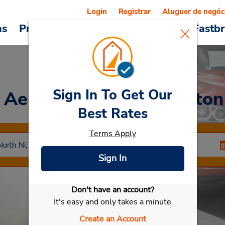
Login
Registrar
Aluguer de negóc
as
Promoções
Veículos e serviços
Fastb
Sign In To Get Our
t Aeroporto de Palmersto
Best Rates
Terms Apply
Sign In
Don't have an account?
Selecionar meu carro
It's easy and only takes a minute
Create an Account