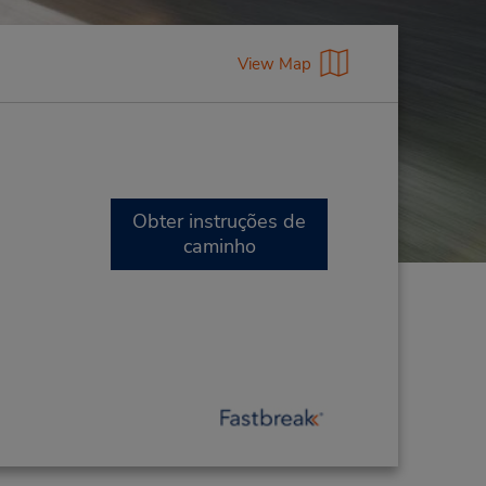
View Map
Obter instruções de
caminho