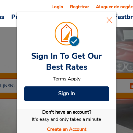
Login
Registrar
Aluguer de negóc
as
Promoções
Veículos e serviços
Fastb
Sign In To Get Our
Car Rental
Momona
Best Rates
Terms Apply
Sign In
Don't have an account?
Selecionar meu carro
It's easy and only takes a minute
Create an Account