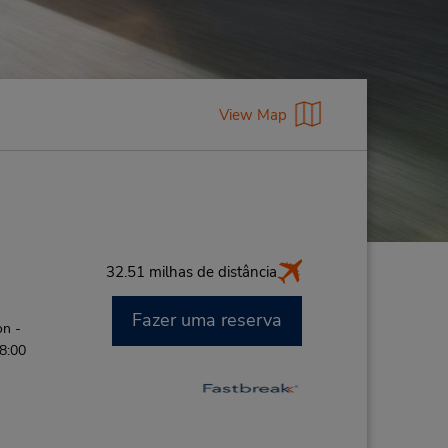
View Map
32.51 milhas de distância
Fazer uma reserva
on -
 8:00