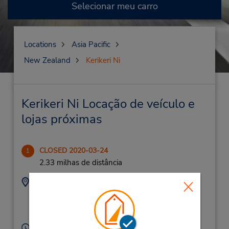
Selecionar meu carro
Locations
Asia Pacific
New Zealand
Kerikeri Ni
Kerikeri Ni Locação de veículo e
lojas próximas
CLOSED 2020-03-24
1
2.33 milhas de distância
Endereço:
Telefone:
94077147
459 Kerikeri Rd,
(Remote),
Kerikeri Ni,
0293,
New Zealand
Horário de funcionamento: