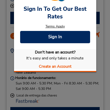
Local de entrega das chaves
Sign In To Get Our Best
Rates
Fazer uma reserva
Terms Apply
Kerikeri Airport
Sign In
2
4.72 milhas de distância
Endereço:
Telefone:
Don't have an account?
800585858
Terminal Building,
It's easy and only takes a minute
Wairoa Rd (Remote),
Create an Account
Kerikeri Ni,
0293,
New Zealand
Horário de funcionamento:
Sun 9:00 AM - 5:30 PM; Mon - Fri 8:30 AM - 5:30 PM;
Sat 9:00 AM - 5:30 PM
Local de entrega das chaves