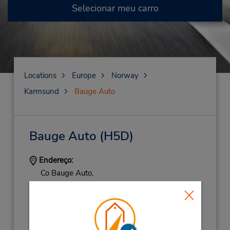
Selecionar meu carro
Locations
Europe
Norway
Karmsund
Bauge Auto
Bauge Auto
(H5D)
Endereço:
Co Bauge Auto,
Industrigata 24,
Haugesund,
5537,
Norway
Telefone:
90150923
Horário de funcionamento: