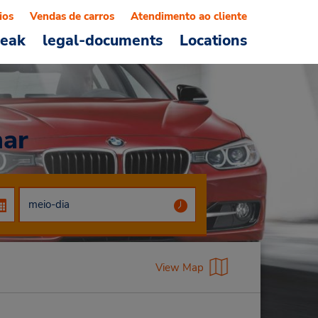
ios
Vendas de carros
Atendimento ao cliente
reak
legal-documents
Locations
mar
View Map