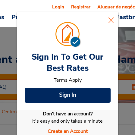
Login
Registrar
Aluguer de negóc
as
Promoções
Veículos e serviços
Fastb
Sign In To Get Our
nt a Car
at Centro de Ha
Best Rates
Terms Apply
Sign In
Centro de Hamar
Don't have an account?
Selecionar meu carro
It's easy and only takes a minute
Create an Account