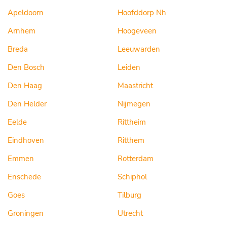
Apeldoorn
Hoofddorp Nh
Arnhem
Hoogeveen
Breda
Leeuwarden
Den Bosch
Leiden
Den Haag
Maastricht
Den Helder
Nijmegen
Eelde
Rittheim
Eindhoven
Ritthem
Emmen
Rotterdam
Enschede
Schiphol
Goes
Tilburg
Groningen
Utrecht