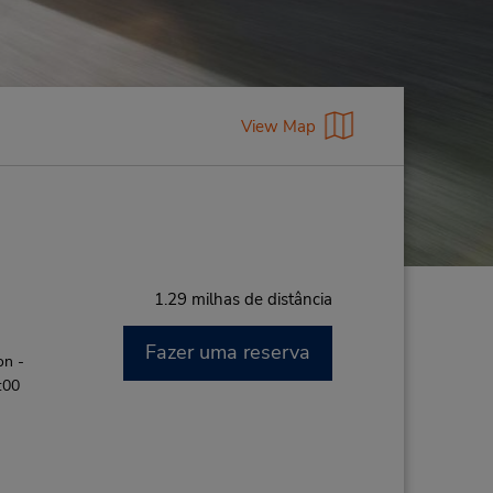
View Map
1.29 milhas de distância
Fazer uma reserva
on -
:00