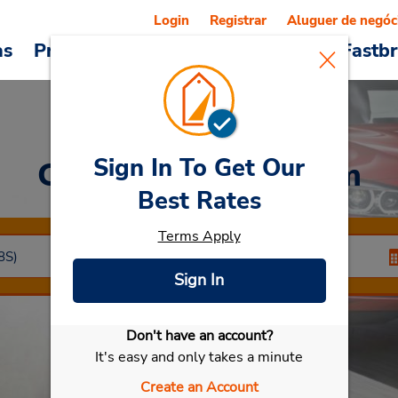
Login
Registrar
Aluguer de negóc
as
Promoções
Veículos e serviços
Fastb
Sign In To Get Our
Car Rental
Hilversum
Best Rates
Terms Apply
Sign In
Don't have an account?
Selecionar meu carro
It's easy and only takes a minute
Create an Account