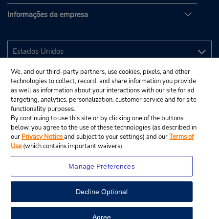
Informações da empresa
We, and our third-party partners, use cookies, pixels, and other
technologies to collect, record, and share information you provide
as well as information about your interactions with our site for ad
targeting, analytics, personalization, customer service and for site
functionality purposes.
By continuing to use this site or by clicking one of the buttons
below, you agree to the use of these technologies (as described in
our
Privacy Notice
and subject to your settings) and our
Terms of
Use
(which contains important waivers).
Manage Preferences
Decline Optional
© 2025 Budget Rent A Car System, Inc.
View Map
Agree