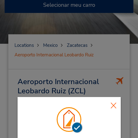
Selecionar meu carro
Locations
Mexico
Zacatecas
Aeroporto Internacional Leobardo Ruiz
Aeroporto Internacional
Leobardo Ruiz
(ZCL)
Endereço:
Zacatecas Intl Airport,
Zacatecas,
98000,
Mexico
Telefone:
(52) 478-985-1418