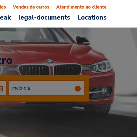
ios
Vendas de carros
Atendimento ao cliente
reak
legal-documents
Locations
tro