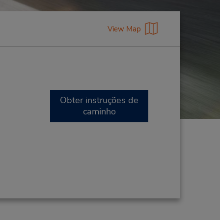
View Map
Obter instruções de
caminho