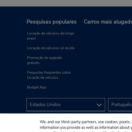
Pesquisas populares
Carros mais alugad
Locação de veículos de longo
prazo
Locação de veículos só de ida
Promoção de upgrade
gratuito
Perguntas freqüentes sobre
locação de veículos
Budget App
We, and our third-party partners, use cookies, pixels, 
information you provide as well as information about yo