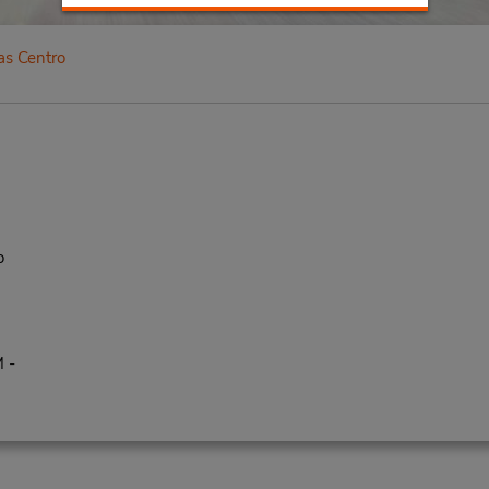
as Centro
o
 -