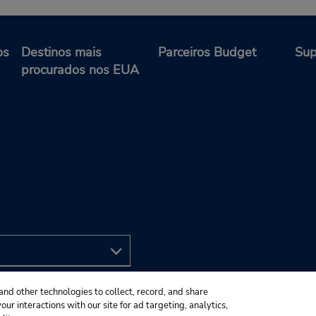
os
Destinos mais
Parceiros Budget
Sup
procurados nos EUA
and other technologies to collect, record, and share
ur interactions with our site for ad targeting, analytics,