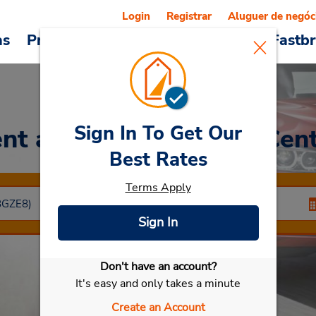
Login
Registrar
Aluguer de negóc
as
Promoções
Veículos e serviços
Fastb
Sign In To Get Our
nt a Car
at Zacatecas Cen
Best Rates
Terms Apply
Sign In
Don't have an account?
Selecionar meu carro
It's easy and only takes a minute
Create an Account