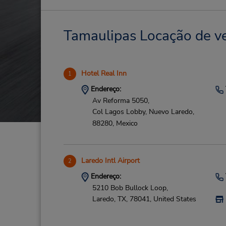
Tamaulipas Locação de ve
Hotel Real Inn
1
Endereço:
Av Reforma 5050,
Col Lagos Lobby,
Nuevo Laredo,
88280,
Mexico
Laredo Intl Airport
2
Endereço:
5210 Bob Bullock Loop,
Laredo,
TX,
78041,
United States