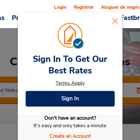
Login
Registrar
Aluguer de negóc
as
Promoções
Veículos e serviços
Fastb
Sign In To Get Our
Car Rental
Tamaulipas
Best Rates
Terms Apply
Sign In
Don't have an account?
Selecionar meu carro
It's easy and only takes a minute
Create an Account