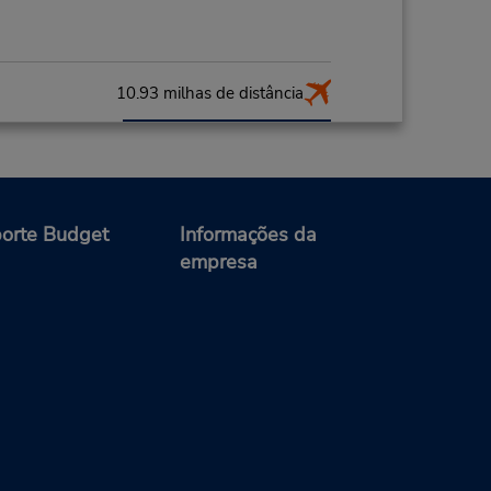
10.93 milhas de distância
Fazer uma reserva
M
o do
ia do
orte Budget
Informações da
empresa