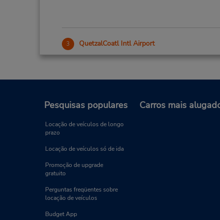
QuetzalCoatl Intl Airport
3
Endereço:
Carretera a Pedras Km 5,
Nuevo Laredo,
88290,
Mexico
Pesquisas populares
Carros mais alugad
Locação de veículos de longo
prazo
Locação de veículos só de ida
Promoção de upgrade
gratuito
Perguntas freqüentes sobre
locação de veículos
Budget App