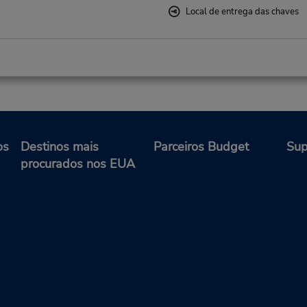
Local de entrega das chaves
Telefone:
Horário de funcionamento:
(52) 867-741-8859
Sun - Sat 7:00 AM - 7:00 P
Caso esteja vindo de avião, o
balcão de locação está dentr
terminal, a uma curta distânc
os
Destinos mais
Parceiros Budget
Sup
estacionamento.
procurados nos EUA