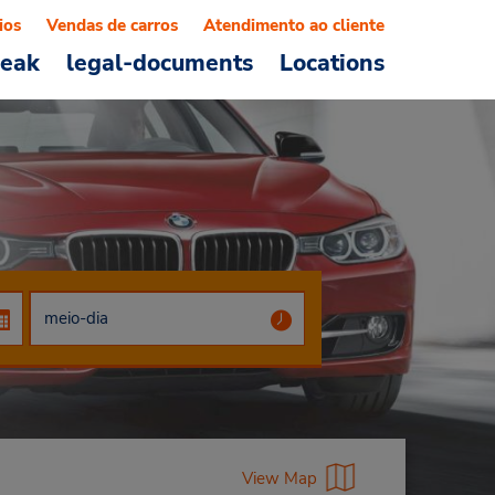
ios
Vendas de carros
Atendimento ao cliente
reak
legal-documents
Locations
View Map