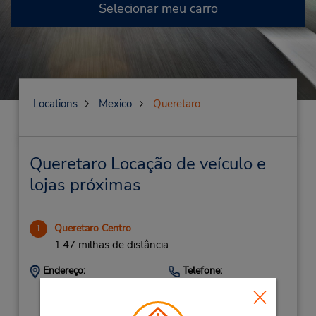
Selecionar meu carro
Locations
Mexico
Queretaro
Queretaro Locação de veículo e
lojas próximas
Queretaro Centro
1
1.47 milhas de distância
Endereço:
Telefone:
Av Constituyentes
5591809400
120,