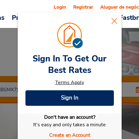
Login
Registrar
Aluguer de negóc
as
Promoções
Veículos e serviços
Fastb
Sign In To Get Our
Car Rental
Mexicali
Best Rates
Terms Apply
Sign In
Don't have an account?
Selecionar meu carro
It's easy and only takes a minute
Create an Account