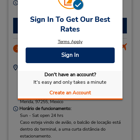
Horário de funcionamento:
Sun - Sat 7:00 AM - 8:00 PM
Sign In To Get Our Best
Fazer uma reserva
Rates
Terms Apply
Merida Intl Airport
2
Sign In
4.35 milhas de distância
Endereço:
Telefone:
Calle 21 No 305 Entre
5591809400
Don't have an account?
28,
It's easy and only takes a minute
Y 30 Col M Crescencia
Create an Account
Rejon,
Merida,
97255,
Mexico
Horário de funcionamento:
Sun - Sat open 24 hrs
Caso esteja vindo de avião, o balcão de locação está
dentro do terminal, a uma curta distância do
estacionamento.