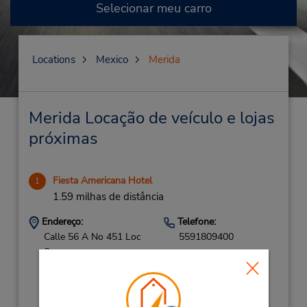
Selecionar meu carro
Locations
Mexico
Merida
Merida Locação de veículo e lojas
próximas
Fiesta Americana Hotel
1
1.59 milhas de distância
Endereço:
Telefone:
Calle 56 A No 451 Loc
5591809400
6,
Pr Av Colon Y
Cupules,
Merida,
97000,
Mexico