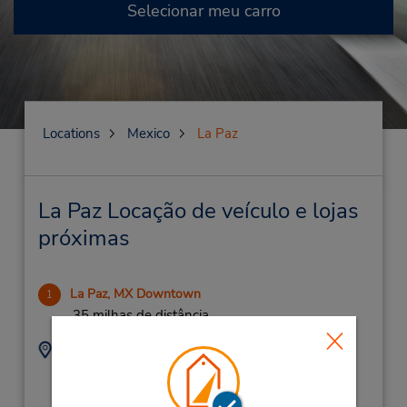
Selecionar meu carro
Locations
Mexico
La Paz
La Paz Locação de veículo e lojas
próximas
La Paz, MX Downtown
1
.35 milhas de distância
Endereço:
Telefone:
Paseo Alvaro Obregon
5591809400
#680,