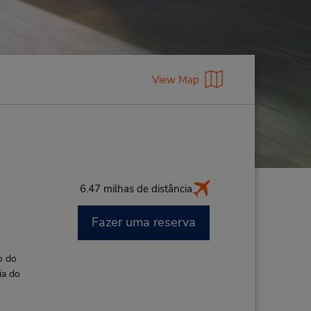
View Map
6.47 milhas de distância
Fazer uma reserva
o do
ia do