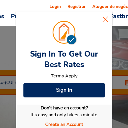
Login
Registrar
Aluguer de negóc
as
Promoções
Veículos e serviços
Fastb
Sign In To Get Our
Car Rental
Culiacan
Best Rates
Terms Apply
Sign In
Don't have an account?
Selecionar meu carro
It's easy and only takes a minute
Create an Account