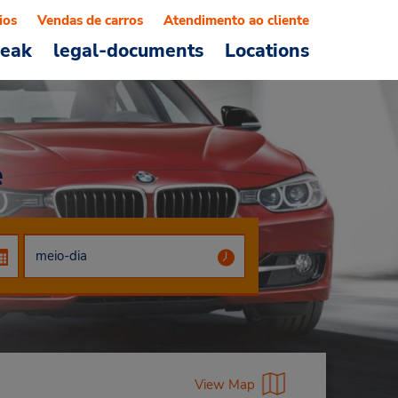
ios
Vendas de carros
Atendimento ao cliente
reak
legal-documents
Locations
e
View Map