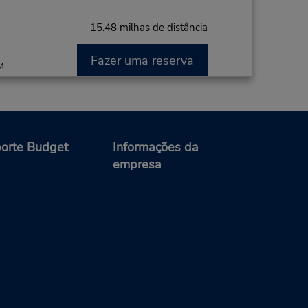
15.48 milhas de distância
Fazer uma reserva
M
orte Budget
Informações da
16.59 milhas de distância
empresa
Fazer uma reserva
o do
ia do