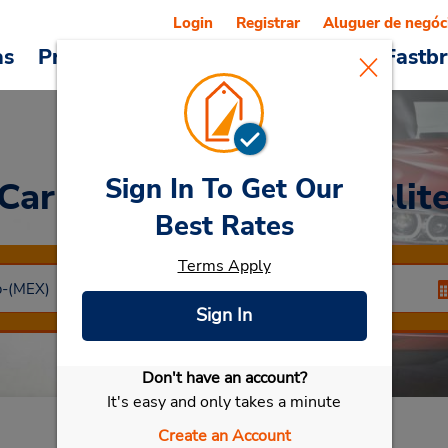
Login
Registrar
Aluguer de negóc
as
Promoções
Veículos e serviços
Fastb
Sign In To Get Our
Car Rental
Ciudad Satelit
Best Rates
Terms Apply
Sign In
Don't have an account?
Selecionar meu carro
It's easy and only takes a minute
Create an Account