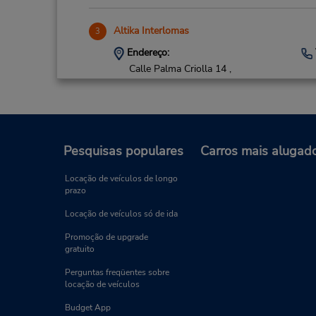
Altika Interlomas
3
Endereço:
Calle Palma Criolla 14 ,
San Fernando La Herradura,
Naucalpan,
52765,
Mexico
Pesquisas populares
Carros mais alugad
Mexico City Airport
4
Endereço:
Locação de veículos de longo
Aeropuerto Benito Juarez,
prazo
Mexico City,
15520,
Mexico
Locação de veículos só de ida
Promoção de upgrade
gratuito
Perguntas freqüentes sobre
locação de veículos
Budget App