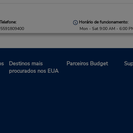
Telefone:
Horário de funcionamento:
5591809400
Mon - Sat 9:00 AM - 6:00 P
os
Destinos mais
Parceiros Budget
Sup
procurados nos EUA
Telefone:
Horário de funcionamento:
5591809400
Sun - Sat open 24 hrs
Caso esteja vindo de avião, o
balcão de locação está dentr
terminal, a uma curta distânc
estacionamento.