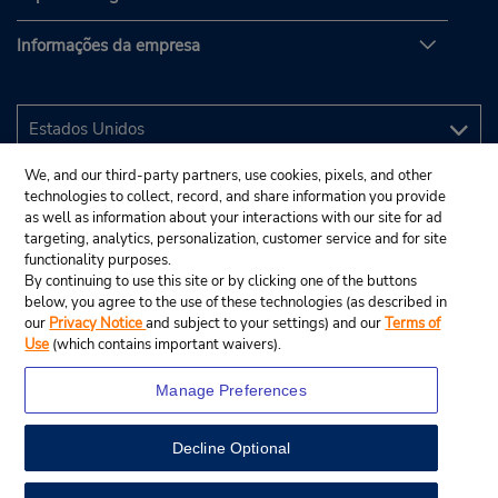
Informações da empresa
We, and our third-party partners, use cookies, pixels, and other
technologies to collect, record, and share information you provide
as well as information about your interactions with our site for ad
targeting, analytics, personalization, customer service and for site
functionality purposes.
By continuing to use this site or by clicking one of the buttons
below, you agree to the use of these technologies (as described in
our
Privacy Notice
and subject to your settings) and our
Terms of
Use
(which contains important waivers).
Manage Preferences
Decline Optional
© 2025 Budget Rent A Car System, Inc.
View Map