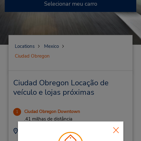
Selecionar meu carro
Locations
Mexico
Ciudad Obregon
Ciudad Obregon Locação de
veículo e lojas próximas
Ciudad Obregon Downtown
1
.41 milhas de distância
Endereço:
Telefone:
Av Miguel Aleman
(52) 644-420-5275