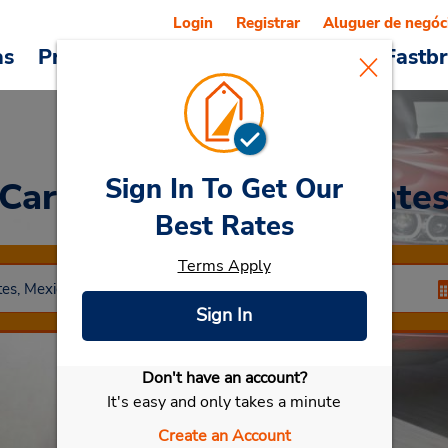
Login
Registrar
Aluguer de negóc
as
Promoções
Veículos e serviços
Fastb
Sign In To Get Our
Car Rental
Aguascaliente
Best Rates
Terms Apply
Sign In
Don't have an account?
Selecionar meu carro
It's easy and only takes a minute
Create an Account