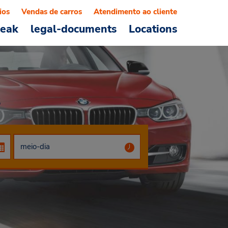
ios
Vendas de carros
Atendimento ao cliente
reak
legal-documents
Locations
s