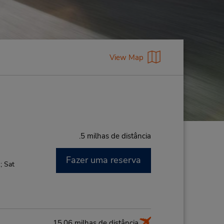
View Map
.5 milhas de distância
Fazer uma reserva
; Sat
15.06 milhas de distância