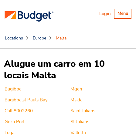
Alternar
Login
Menu
navegaçã
Locations
Europe
Malta
Alugue um carro em 10
locais Malta
Bugibba
Mgarr
Bugibba,st Pauls Bay
Msida
Call 8002260.
Saint Julians
Gozo Port
St Julians
Luqa
Valletta