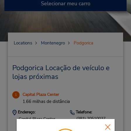
Selecionar meu carro
Locations
Montenegro
Podgorica
Podgorica Locação de veículo e
lojas próximas
Capital Plaza Center
1
1.66 milhas de distância
Endereço:
Telefone:
(381) 20510037
Capital Plaza Center,
Car Rental DOO,