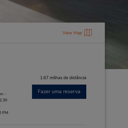
View Map
1.67 milhas de distância
Fazer uma reserva
on -
2:30
-
00 PM