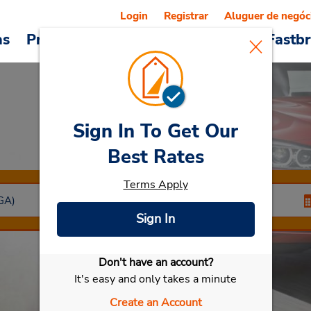
Login
Registrar
Aluguer de negóc
as
Promoções
Veículos e serviços
Fastb
Sign In To Get Our
Car Rental
Agadir
Best Rates
Terms Apply
Sign In
Don't have an account?
Selecionar meu carro
It's easy and only takes a minute
Create an Account