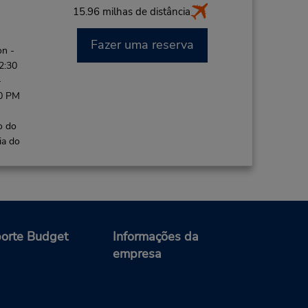
15.96 milhas de distância
Fazer uma reserva
on -
2:30
-
00 PM
o do
ia do
orte Budget
Informações da
empresa