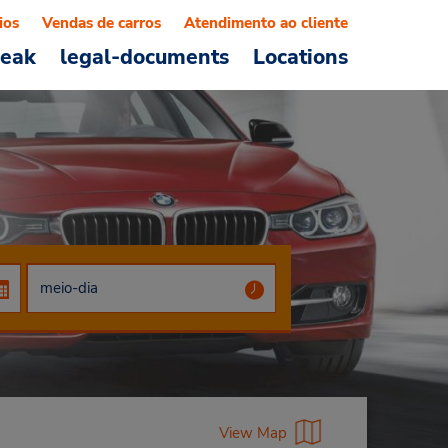
ios
Vendas de carros
Atendimento ao cliente
reak
legal-documents
Locations
View Map