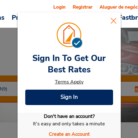
Login
Registrar
Aluguer de negóc
as
Promoções
Veículos e serviços
Fastb
Sign In To Get Our
Car Rental
Best Rates
Terms Apply
Sign In
Don't have an account?
Selecionar meu carro
It's easy and only takes a minute
Create an Account