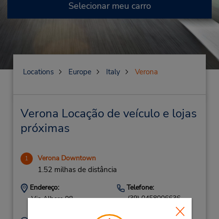
Selecionar meu carro
Locations
Europe
Italy
Verona
Verona Locação de veículo e lojas
próximas
Verona Downtown
1
1.52 milhas de distância
Endereço:
Telefone:
(39) 0458006636
Via Albere 98,
Verona,
37137,
Italy