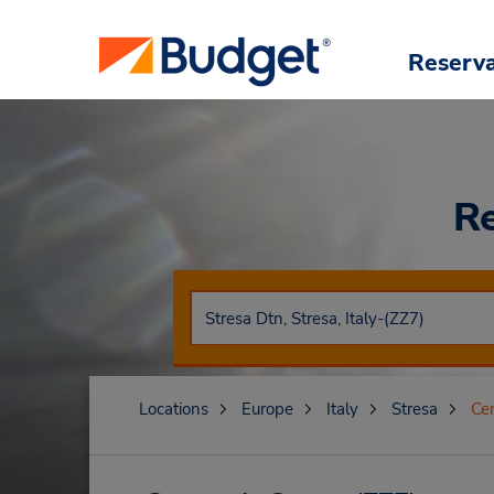
Reserv
R
Locations
Europe
Italy
Stresa
Cen