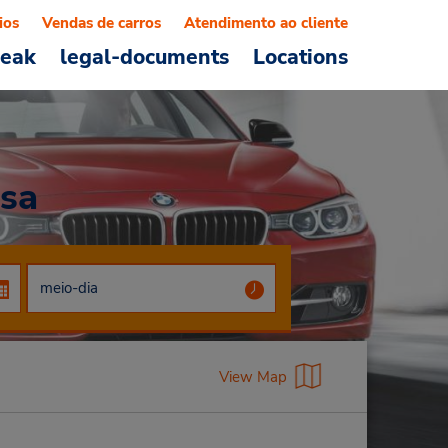
ios
Vendas de carros
Atendimento ao cliente
reak
legal-documents
Locations
esa
View Map