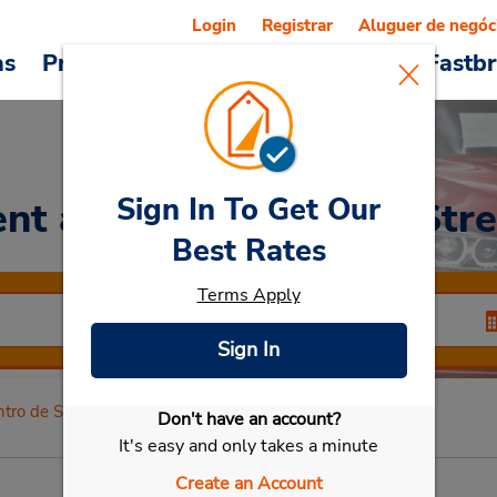
Login
Registrar
Aluguer de negóc
as
Promoções
Veículos e serviços
Fastb
Sign In To Get Our
ent a Car
at Centro de Str
Best Rates
Terms Apply
Sign In
tro de Stresa
Don't have an account?
Selecionar meu carro
It's easy and only takes a minute
Create an Account