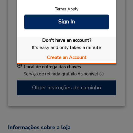
SPECIAL HOURS
Agosto 17 10:15AM
- 12:30PM
Terms Apply
SPECIAL HOURS
Agosto 12 09:00AM
Sign In
- 12:30PM
HOLIDAY
Agosto 15
closed
- Agosto 16
HOLIDAY
Agosto 29 closed
Don't have an account?
SPECIAL HOURS
Agosto 24 09:00AM
It's easy and only takes a minute
- 12:00PM
Create an Account
SPECIAL HOURS
Setembro 26 closed
Local de entrega das chaves
Serviço de retirada gratuito disponível
Obter instruções de caminho
Informações sobre a loja