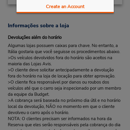
Create an Account
Informações sobre a loja
Devoluções além do horário
Algumas lojas possuem caixas para chave. No entanto, a
Itália gostaria que você seguisse os procedimentos abaixo.
>Os veículos devolvidos fora do horário são aceitos na
maioria das Lojas Avis.
>O cliente deve solicitar antecipadamente a devolução
fora do horário na loja de locação para obter aprovação.
>O cliente fica responsável por danos ou roubos dos
veículos até que o carro seja inspecionado por um membro
da equipe da Budget.
>A cobrança será baseada no próximo dia útil e no horário
local da devolução, NÃO no momento em que o cliente
devolveu o carro após o horário.
NOTA: O clientes precisam ser informados na hora da
Reserva que eles serão responsáveis pela cobrança do dia