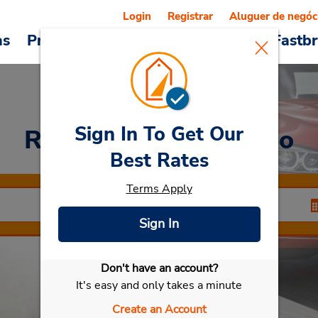
Login
Registrar
Aluguer de negóc
as
Promoções
Veículos e serviços
Fastb
Sign In To Get Our
Rent a Car
at Legnano
Best Rates
Terms Apply
Sign In
Don't have an account?
Selecionar meu carro
It's easy and only takes a minute
Create an Account