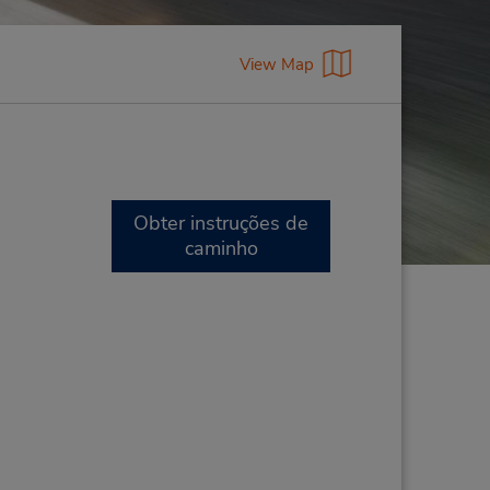
View Map
Obter instruções de
caminho