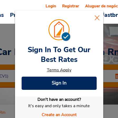
Login
Registrar
Aluguer de negóc
as
Promoções
Veículos e serviços
Fastb
Sign In To Get Our
Car Rental
Civitavecchia R
Best Rates
Terms Apply
Sign In
Don't have an account?
Selecionar meu carro
It's easy and only takes a minute
 Rm
Create an Account