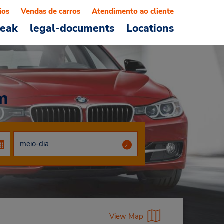
ios
Vendas de carros
Atendimento ao cliente
reak
legal-documents
Locations
m
View Map