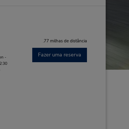
.77 milhas de distância
Fazer uma reserva
on -
2:30
-