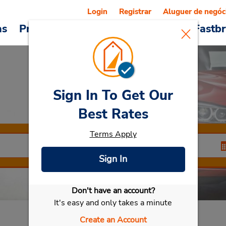
Login
Registrar
Aluguer de negóc
as
Promoções
Veículos e serviços
Fastb
Sign In To Get Our
Car Rental
Catania
Best Rates
Terms Apply
Sign In
Don't have an account?
Selecionar meu carro
It's easy and only takes a minute
Create an Account