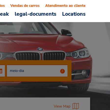
ios
Vendas de carros
Atendimento ao cliente
reak
legal-documents
Locations
View Map