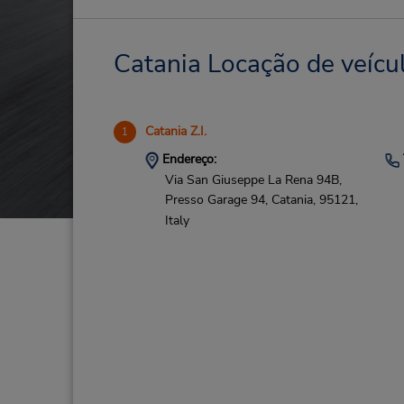
Catania Locação de veícul
Catania Z.I.
1
Endereço:
Via San Giuseppe La Rena 94B,
Presso Garage 94,
Catania,
95121,
Italy