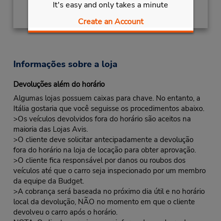
It's easy and only takes a minute
Create an Account
Informações sobre a loja
Devoluções além do horário
Algumas lojas possuem caixas para chave. No entanto, a
Itália gostaria que você seguisse os procedimentos abaixo.
>Os veículos devolvidos fora do horário são aceitos na
maioria das Lojas Avis.
>O cliente deve solicitar antecipadamente a devolução
fora do horário na loja de locação para obter aprovação.
>O cliente fica responsável por danos ou roubos dos
veículos até que o carro seja inspecionado por um membro
da equipe da Budget.
>A cobrança será baseada no próximo dia útil e no horário
local da devolução, NÃO no momento em que o cliente
devolveu o carro após o horário.