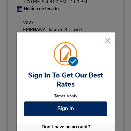
7:00 PM; Sat 8:00 AM - 1:00 PM
Horário de feriado:
2027
EPIPHANY
Janeiro 6 closed
NEW YEAR
Janeiro 1
closed
- Janeiro 2
2026
NEW YEAR
Dezembro 31 09:00AM
- 01:00PM
CHRISTMAS
Dezembro 25
- Dezembro 26
closed
Sign In To Get Our Best
CHRISTMAS
Dezembro 24 09:00AM
Rates
- 01:00PM
ASSUMPTION DAY
Dezembro 8 closed
Terms Apply
HOLIDAY
Agosto 15 closed
Sign In
Local de entrega das chaves
Serviço de retirada gratuito disponível
Don't have an account?
Obter instruções de caminho