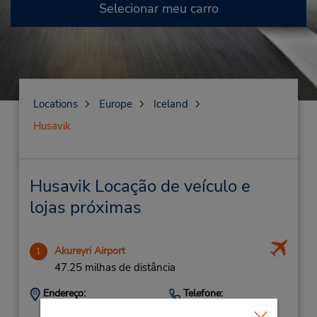
Selecionar meu carro
Locations
Europe
Iceland
Husavik
Husavik Locação de veículo e
lojas próximas
Akureyri Airport
1
47.25 milhas de distância
Endereço:
Telefone:
5626060
Akureyri Airport,