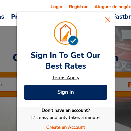
Login
Registrar
Aluguer de negóc
as
Promoções
Veículos e serviços
Fastb
Sign In To Get Our
Car Rental
Jerusalem
Best Rates
Terms Apply
Sign In
Don't have an account?
Selecionar meu carro
It's easy and only takes a minute
Create an Account