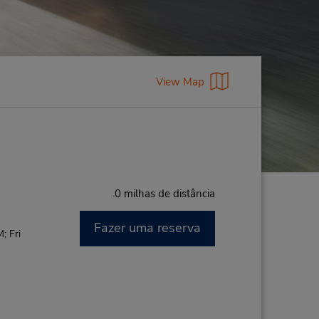
View Map
.0 milhas de distância
Fazer uma reserva
; Fri